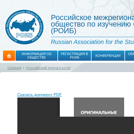
Российское межрегион
общество по изучению
(РОИБ)
Russian Association for the St
ИНФОРМАЦИЯ ОБ
РЕГИСТРАЦИЯ В
ОБ
КОНФЕРЕНЦИИ
ОБЩЕСТВЕ
РОИБ
ГЛАВНАЯ
>
РОССИЙСКИЙ ЖУРНАЛ БОЛИ
Скачать документ PDF